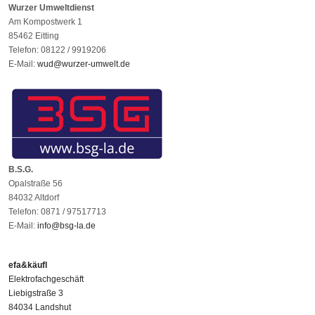
Wurzer Umweltdienst
Am Kompostwerk 1
85462 Eitting
Telefon: 08122 / 9919206
E-Mail:
wud@wurzer-umwelt.de
B.S.G.
Opalstraße 56
84032 Altdorf
Telefon: 0871 / 97517713
E-Mail:
info@bsg-la.de
efa&käufl
Elektrofachgeschäft
Liebigstraße 3
84034 Landshut