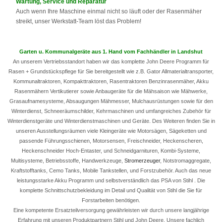
Wartung, Service und Reparatur
Auch wenn Ihre Maschine einmal nicht so läuft oder der Rasenmäher
streikt, unser Werkstatt-Team löst das Problem!
Garten u. Kommunalgeräte aus 1. Hand vom Fachhändler in Landshut
An unserem Vertriebsstandort haben wir das komplette John Deere Programm für
Rasen + Grundstückspflege für Sie bereitgestellt wie z.B. Gator Allmaterialtransporter,
Kommunaltraktoren, Kompakttraktoren, Rasentraktoren Benzinrasenmäher, Akku
Rasenmähern Vertikutierer sowie Anbaugeräte für die Mähsaison wie Mähwerke,
Grasaufnamesysteme, Absaugungen Mähmesser, Mulchausrüstungen sowie für den
Winterdienst, Schneeräumschilder, Kehrmaschinen und umfangreiches Zubehör für
Winterdienstgeräte und Winterdienstmaschinen und Geräte. Des Weiteren finden Sie in
unseren Ausstellungsräumen viele Kleingeräte wie Motorsägen, Sägeketten und
passende Führungsschienen, Motorsensen, Freischneider, Heckenscheren,
Heckenschneider Hoch-Entaster, und Schneidgarnituren, Kombi-Systeme,
Multisysteme, Betriebsstoffe, Handwerkzeuge,
Stromerzeuger
, Notstromaggregate,
Kraftstofftanks, Cemo Tanks, Mobile Tankstellen, und Forstzubehör. Auch das neue
leistungsstarke Akku Programm und selbstverständlich das PSA von Stihl . Die
komplette Schnittschutzbekleidung im Detail und Qualität von Stihl die Sie für
Forstarbeiten benötigen.
Eine kompetente Ersatzteilversorgung gewährleisten wir durch unsere langjährige
Erfahrung mit unseren Produktpartnern Stihl und John Deere. Unsere fachlich