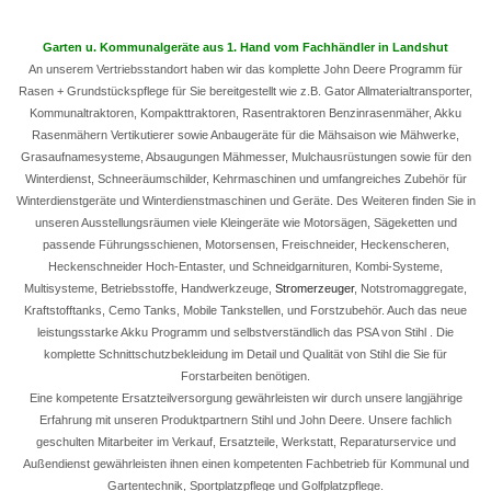
Garten u. Kommunalgeräte aus 1. Hand vom Fachhändler in Landshut
An unserem Vertriebsstandort haben wir das komplette John Deere Programm für
Rasen + Grundstückspflege für Sie bereitgestellt wie z.B. Gator Allmaterialtransporter,
Kommunaltraktoren, Kompakttraktoren, Rasentraktoren Benzinrasenmäher, Akku
Rasenmähern Vertikutierer sowie Anbaugeräte für die Mähsaison wie Mähwerke,
Grasaufnamesysteme, Absaugungen Mähmesser, Mulchausrüstungen sowie für den
Winterdienst, Schneeräumschilder, Kehrmaschinen und umfangreiches Zubehör für
Winterdienstgeräte und Winterdienstmaschinen und Geräte. Des Weiteren finden Sie in
unseren Ausstellungsräumen viele Kleingeräte wie Motorsägen, Sägeketten und
passende Führungsschienen, Motorsensen, Freischneider, Heckenscheren,
Heckenschneider Hoch-Entaster, und Schneidgarnituren, Kombi-Systeme,
Multisysteme, Betriebsstoffe, Handwerkzeuge,
Stromerzeuger
, Notstromaggregate,
Kraftstofftanks, Cemo Tanks, Mobile Tankstellen, und Forstzubehör. Auch das neue
leistungsstarke Akku Programm und selbstverständlich das PSA von Stihl . Die
komplette Schnittschutzbekleidung im Detail und Qualität von Stihl die Sie für
Forstarbeiten benötigen.
Eine kompetente Ersatzteilversorgung gewährleisten wir durch unsere langjährige
Erfahrung mit unseren Produktpartnern Stihl und John Deere. Unsere fachlich
geschulten Mitarbeiter im Verkauf, Ersatzteile, Werkstatt, Reparaturservice und
Außendienst gewährleisten ihnen einen kompetenten Fachbetrieb für Kommunal und
Gartentechnik, Sportplatzpflege und Golfplatzpflege.