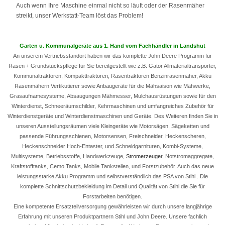
Auch wenn Ihre Maschine einmal nicht so läuft oder der Rasenmäher
streikt, unser Werkstatt-Team löst das Problem!
Garten u. Kommunalgeräte aus 1. Hand vom Fachhändler in Landshut
An unserem Vertriebsstandort haben wir das komplette John Deere Programm für
Rasen + Grundstückspflege für Sie bereitgestellt wie z.B. Gator Allmaterialtransporter,
Kommunaltraktoren, Kompakttraktoren, Rasentraktoren Benzinrasenmäher, Akku
Rasenmähern Vertikutierer sowie Anbaugeräte für die Mähsaison wie Mähwerke,
Grasaufnamesysteme, Absaugungen Mähmesser, Mulchausrüstungen sowie für den
Winterdienst, Schneeräumschilder, Kehrmaschinen und umfangreiches Zubehör für
Winterdienstgeräte und Winterdienstmaschinen und Geräte. Des Weiteren finden Sie in
unseren Ausstellungsräumen viele Kleingeräte wie Motorsägen, Sägeketten und
passende Führungsschienen, Motorsensen, Freischneider, Heckenscheren,
Heckenschneider Hoch-Entaster, und Schneidgarnituren, Kombi-Systeme,
Multisysteme, Betriebsstoffe, Handwerkzeuge,
Stromerzeuger
, Notstromaggregate,
Kraftstofftanks, Cemo Tanks, Mobile Tankstellen, und Forstzubehör. Auch das neue
leistungsstarke Akku Programm und selbstverständlich das PSA von Stihl . Die
komplette Schnittschutzbekleidung im Detail und Qualität von Stihl die Sie für
Forstarbeiten benötigen.
Eine kompetente Ersatzteilversorgung gewährleisten wir durch unsere langjährige
Erfahrung mit unseren Produktpartnern Stihl und John Deere. Unsere fachlich