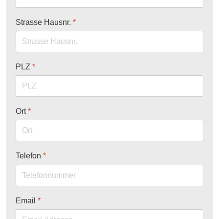
Strasse Hausnr.
*
PLZ
*
Ort
*
Telefon
*
Email
*