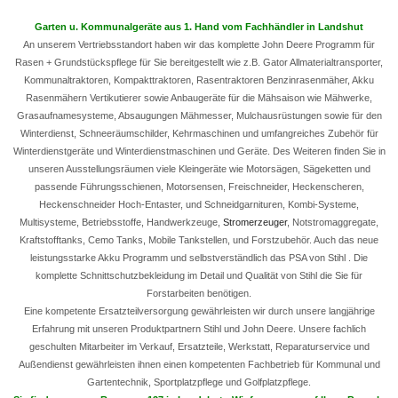
Garten u. Kommunalgeräte aus 1. Hand vom Fachhändler in Landshut
An unserem Vertriebsstandort haben wir das komplette John Deere Programm für
Rasen + Grundstückspflege für Sie bereitgestellt wie z.B. Gator Allmaterialtransporter,
Kommunaltraktoren, Kompakttraktoren, Rasentraktoren Benzinrasenmäher, Akku
Rasenmähern Vertikutierer sowie Anbaugeräte für die Mähsaison wie Mähwerke,
Grasaufnamesysteme, Absaugungen Mähmesser, Mulchausrüstungen sowie für den
Winterdienst, Schneeräumschilder, Kehrmaschinen und umfangreiches Zubehör für
Winterdienstgeräte und Winterdienstmaschinen und Geräte. Des Weiteren finden Sie in
unseren Ausstellungsräumen viele Kleingeräte wie Motorsägen, Sägeketten und
passende Führungsschienen, Motorsensen, Freischneider, Heckenscheren,
Heckenschneider Hoch-Entaster, und Schneidgarnituren, Kombi-Systeme,
Multisysteme, Betriebsstoffe, Handwerkzeuge,
Stromerzeuger
, Notstromaggregate,
Kraftstofftanks, Cemo Tanks, Mobile Tankstellen, und Forstzubehör. Auch das neue
leistungsstarke Akku Programm und selbstverständlich das PSA von Stihl . Die
komplette Schnittschutzbekleidung im Detail und Qualität von Stihl die Sie für
Forstarbeiten benötigen.
Eine kompetente Ersatzteilversorgung gewährleisten wir durch unsere langjährige
Erfahrung mit unseren Produktpartnern Stihl und John Deere. Unsere fachlich
geschulten Mitarbeiter im Verkauf, Ersatzteile, Werkstatt, Reparaturservice und
Außendienst gewährleisten ihnen einen kompetenten Fachbetrieb für Kommunal und
Gartentechnik, Sportplatzpflege und Golfplatzpflege.