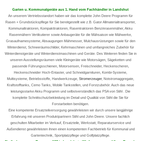
Garten u. Kommunalgeräte aus 1. Hand vom Fachhändler in Landshut
An unserem Vertriebsstandort haben wir das komplette John Deere Programm für
Rasen + Grundstückspflege für Sie bereitgestellt wie z.B. Gator Allmaterialtransporter,
Kommunaltraktoren, Kompakttraktoren, Rasentraktoren Benzinrasenmäher, Akku
Rasenmähern Vertikutierer sowie Anbaugeräte für die Mähsaison wie Mähwerke,
Grasaufnamesysteme, Absaugungen Mähmesser, Mulchausrüstungen sowie für den
Winterdienst, Schneeräumschilder, Kehrmaschinen und umfangreiches Zubehör für
Winterdienstgeräte und Winterdienstmaschinen und Geräte. Des Weiteren finden Sie in
unseren Ausstellungsräumen viele Kleingeräte wie Motorsägen, Sägeketten und
passende Führungsschienen, Motorsensen, Freischneider, Heckenscheren,
Heckenschneider Hoch-Entaster, und Schneidgarnituren, Kombi-Systeme,
Multisysteme, Betriebsstoffe, Handwerkzeuge,
Stromerzeuger
, Notstromaggregate,
Kraftstofftanks, Cemo Tanks, Mobile Tankstellen, und Forstzubehör. Auch das neue
leistungsstarke Akku Programm und selbstverständlich das PSA von Stihl . Die
komplette Schnittschutzbekleidung im Detail und Qualität von Stihl die Sie für
Forstarbeiten benötigen.
Eine kompetente Ersatzteilversorgung gewährleisten wir durch unsere langjährige
Erfahrung mit unseren Produktpartnern Stihl und John Deere. Unsere fachlich
geschulten Mitarbeiter im Verkauf, Ersatzteile, Werkstatt, Reparaturservice und
Außendienst gewährleisten ihnen einen kompetenten Fachbetrieb für Kommunal und
Gartentechnik, Sportplatzpflege und Golfplatzpflege.