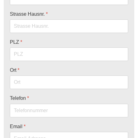
Strasse Hausnr.
*
PLZ
*
Ort
*
Telefon
*
Email
*