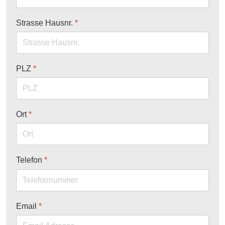
Strasse Hausnr.
*
PLZ
*
Ort
*
Telefon
*
Email
*