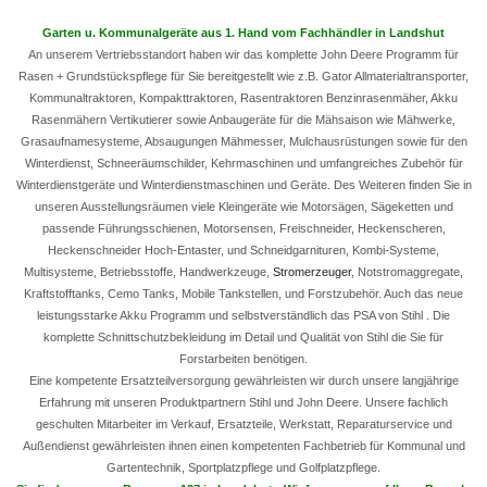
Garten u. Kommunalgeräte aus 1. Hand vom Fachhändler in Landshut
An unserem Vertriebsstandort haben wir das komplette John Deere Programm für
Rasen + Grundstückspflege für Sie bereitgestellt wie z.B. Gator Allmaterialtransporter,
Kommunaltraktoren, Kompakttraktoren, Rasentraktoren Benzinrasenmäher, Akku
Rasenmähern Vertikutierer sowie Anbaugeräte für die Mähsaison wie Mähwerke,
Grasaufnamesysteme, Absaugungen Mähmesser, Mulchausrüstungen sowie für den
Winterdienst, Schneeräumschilder, Kehrmaschinen und umfangreiches Zubehör für
Winterdienstgeräte und Winterdienstmaschinen und Geräte. Des Weiteren finden Sie in
unseren Ausstellungsräumen viele Kleingeräte wie Motorsägen, Sägeketten und
passende Führungsschienen, Motorsensen, Freischneider, Heckenscheren,
Heckenschneider Hoch-Entaster, und Schneidgarnituren, Kombi-Systeme,
Multisysteme, Betriebsstoffe, Handwerkzeuge,
Stromerzeuger
, Notstromaggregate,
Kraftstofftanks, Cemo Tanks, Mobile Tankstellen, und Forstzubehör. Auch das neue
leistungsstarke Akku Programm und selbstverständlich das PSA von Stihl . Die
komplette Schnittschutzbekleidung im Detail und Qualität von Stihl die Sie für
Forstarbeiten benötigen.
Eine kompetente Ersatzteilversorgung gewährleisten wir durch unsere langjährige
Erfahrung mit unseren Produktpartnern Stihl und John Deere. Unsere fachlich
geschulten Mitarbeiter im Verkauf, Ersatzteile, Werkstatt, Reparaturservice und
Außendienst gewährleisten ihnen einen kompetenten Fachbetrieb für Kommunal und
Gartentechnik, Sportplatzpflege und Golfplatzpflege.