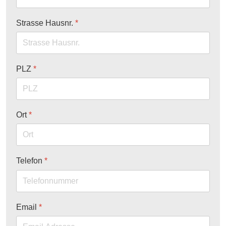
Strasse Hausnr.
*
PLZ
*
Ort
*
Telefon
*
Email
*