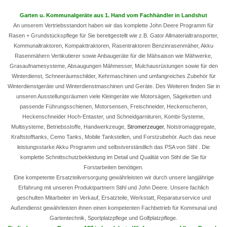
Garten u. Kommunalgeräte aus 1. Hand vom Fachhändler in Landshut
An unserem Vertriebsstandort haben wir das komplette John Deere Programm für
Rasen + Grundstückspflege für Sie bereitgestellt wie z.B. Gator Allmaterialtransporter,
Kommunaltraktoren, Kompakttraktoren, Rasentraktoren Benzinrasenmäher, Akku
Rasenmähern Vertikutierer sowie Anbaugeräte für die Mähsaison wie Mähwerke,
Grasaufnamesysteme, Absaugungen Mähmesser, Mulchausrüstungen sowie für den
Winterdienst, Schneeräumschilder, Kehrmaschinen und umfangreiches Zubehör für
Winterdienstgeräte und Winterdienstmaschinen und Geräte. Des Weiteren finden Sie in
unseren Ausstellungsräumen viele Kleingeräte wie Motorsägen, Sägeketten und
passende Führungsschienen, Motorsensen, Freischneider, Heckenscheren,
Heckenschneider Hoch-Entaster, und Schneidgarnituren, Kombi-Systeme,
Multisysteme, Betriebsstoffe, Handwerkzeuge,
Stromerzeuger
, Notstromaggregate,
Kraftstofftanks, Cemo Tanks, Mobile Tankstellen, und Forstzubehör. Auch das neue
leistungsstarke Akku Programm und selbstverständlich das PSA von Stihl . Die
komplette Schnittschutzbekleidung im Detail und Qualität von Stihl die Sie für
Forstarbeiten benötigen.
Eine kompetente Ersatzteilversorgung gewährleisten wir durch unsere langjährige
Erfahrung mit unseren Produktpartnern Stihl und John Deere. Unsere fachlich
geschulten Mitarbeiter im Verkauf, Ersatzteile, Werkstatt, Reparaturservice und
Außendienst gewährleisten ihnen einen kompetenten Fachbetrieb für Kommunal und
Gartentechnik, Sportplatzpflege und Golfplatzpflege.